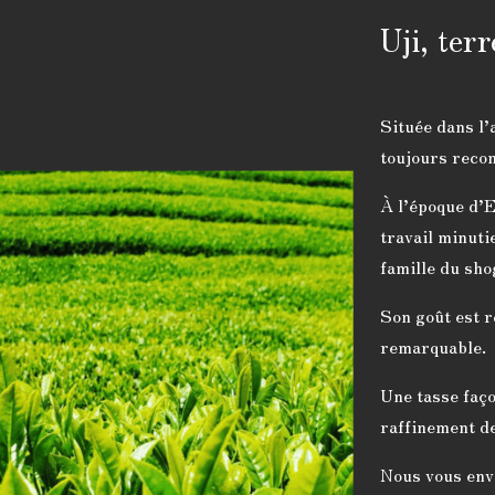
Uji, ter
Située dans l’
toujours reco
À l’époque d’E
travail minutie
famille du sho
Son goût est 
remarquable.
Une tasse faço
raffinement de
Nous vous env