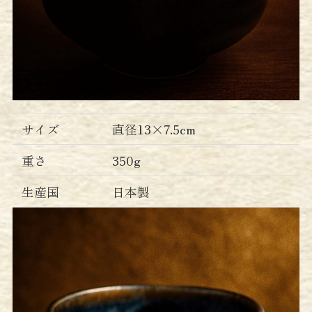
サイズ
直径13×7.5cm
重さ
350g
生産国
日本製