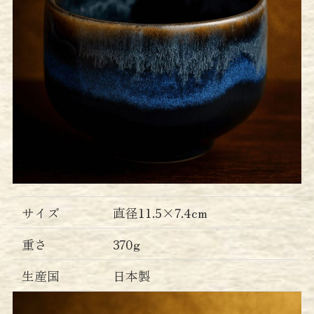
サイズ
直径11.5×7.4cm
重さ
370g
生産国
日本製