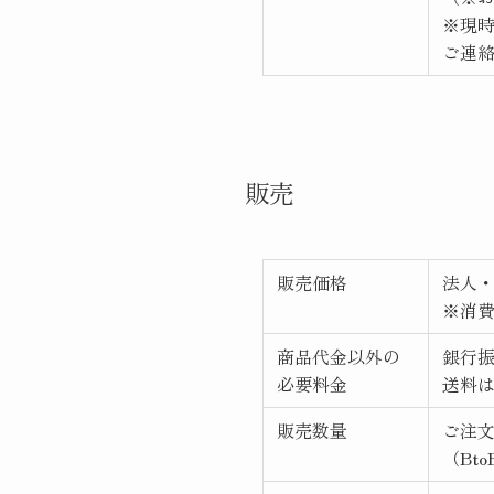
※現
ご連
販売
販売価格
法人
※消
商品代金以外の
銀行
必要料金
送料
販売数量
ご注
（Bt